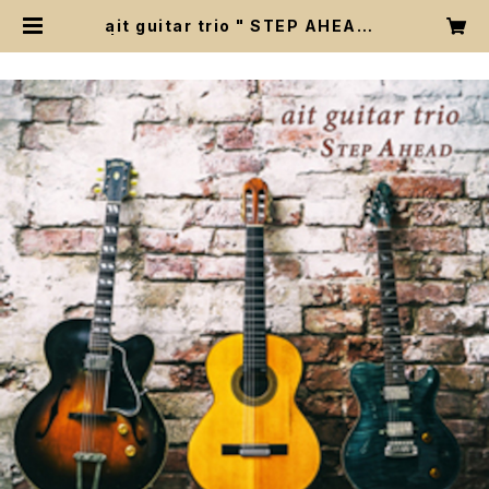
ait guitar trio " STEP AHEAD "
| Hiroyuki Tsutsui WEB STOR
E