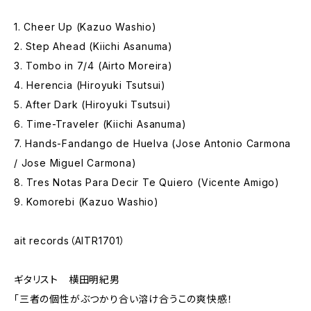
1. Cheer Up (Kazuo Washio)
2. Step Ahead (Kiichi Asanuma)
3. Tombo in 7/4 (Airto Moreira)
4. Herencia (Hiroyuki Tsutsui)
5. After Dark (Hiroyuki Tsutsui)
6. Time-Traveler (Kiichi Asanuma)
7. Hands-Fandango de Huelva (Jose Antonio Carmona
/ Jose Miguel Carmona)
8. Tres Notas Para Decir Te Quiero (Vicente Amigo)
9. Komorebi (Kazuo Washio)
ait records（AITR1701）
ギタリスト 横田明紀男
「三者の個性がぶつかり合い溶け合うこの爽快感！