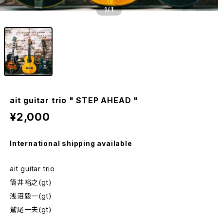
1
/1
ait guitar trio " STEP AHEAD "
¥2,000
International shipping available
ait guitar trio
筒井裕之(gt)
浅沼毅一(gt)
鷲尾一夫(gt)