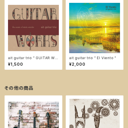
ait guitar trio " GUITAR WO
ait guitar trio " El Viento "
RKS " -the music of stevie
¥1,500
¥2,000
wonder-
その他の商品