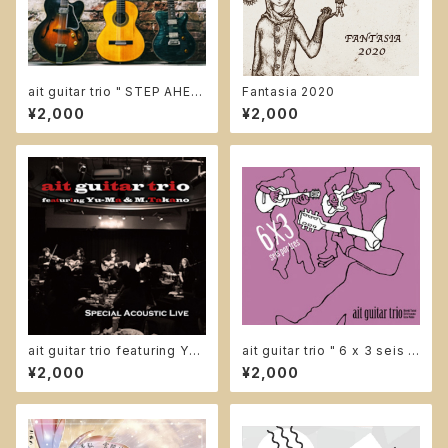
ait guitar trio " STEP AHEA
Fantasia 2020
D "
¥2,000
¥2,000
ait guitar trio featuring Yu-
ait guitar trio " 6 x 3 seis p
Ma & M.Takano " SPECIAL
or tres "
¥2,000
¥2,000
ACOUSTIC LIVE "