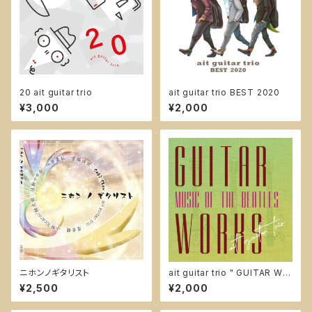
20 ait guitar trio
ait guitar trio BEST 2020
¥3,000
¥2,000
ニホンノギタリスト
ait guitar trio " GUITAR WO
RKS " -music of THE BEAT
¥2,500
¥2,000
LES-