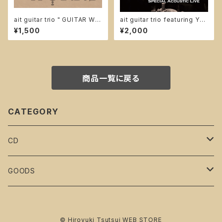
ait guitar trio " GUITAR WO
ait guitar trio featuring Yu-
RKS " -the music of stevie
Ma & M.Takano " SPECIAL
¥1,500
¥2,000
wonder-
ACOUSTIC LIVE "
商品一覧に戻る
CATEGORY
CD
Hiroyuki Tsutsui
GOODS
ait guitar trio
ait guitar trio
© Hiroyuki Tsutsui WEB STORE